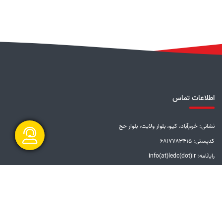
اطلاعات تماس
نشانی: خرم‌آباد، کیو، بلوار ولایت، بلوار حج
کدپستی: 6817783415
رایانامه: info(at)ledc(dot)ir
گفتگو آنلاین
تلفن: 5-33228001 (066)
دورنگار: 33201612 (066)