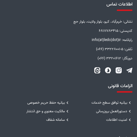
اطلاعات تماس
نشانی: خرم‌آباد، کیو، بلوار ولایت، بلوار حج
کدپستی: 6817783415
رایانامه: info(at)ledc(dot)ir
تلفن: 5-33228001 (066)
دورنگار: 33201612 (066)
الزامات قانونی
بیانیه توافق سطح خدمات
بیانیه حفظ حریم خصوصی
دستورالعمل بروزرسانی
مالکیت معنوی و حق انتشار
امنیت اطلاعات
سامانه شفاف