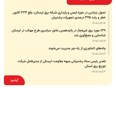
تحول بنیادین در حوزه ایمنی و پایداری شبکه برق لرستان؛ رفع ۳۲۳ کانون
خطر و رشد ۳۲۵ درصدی تجهیزات پشتیبان
1405/05/15
۱۳۹ مورد برق غیرمجاز در پانزدهمین مانور سراسری طرح مهتاب در لرستان
شناسایی و جمع‌آوری شد
1405/05/14
چاه‌های کشاورزی از راه دور مدیریت می‌شوند
1405/05/13
تقدیر رئیس ستاد پشتیبانی جبهه مقاومت لرستان از مدیرعامل شرکت
توزیع برق استان
1405/05/13
قدردانی مسئول عتبات عالیات وزارت نیرو از مدیرعامل شرکت توزیع نیروی
آرشیو
برق استان لرستان
1405/05/12
عقد تفاهم‌نامه همکاری میان شرکت توزیع نیروی برق استان لرستان و
پلیس امنیت اقتصادی فراجا
1405/05/11