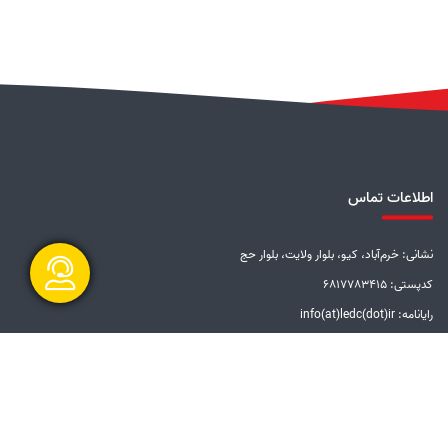
اطلاعات تماس
نشانی: خرم‌آباد، کیو، بلوار ولایت، بلوار حج
کدپستی: 6817783415
رایانامه: info(at)ledc(dot)ir
گفتگو آنلاین
تلفن: 5-33228001 (066)
دورنگار: 33201612 (066)