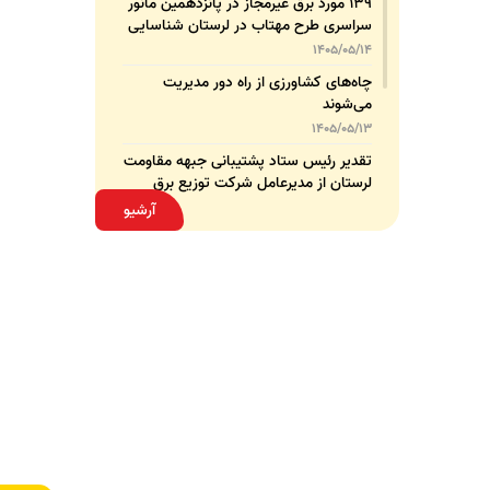
۱۳۹ مورد برق غیرمجاز در پانزدهمین مانور
سراسری طرح مهتاب در لرستان شناسایی
و جمع‌آوری شد
1405/05/14
چاه‌های کشاورزی از راه دور مدیریت
می‌شوند
1405/05/13
تقدیر رئیس ستاد پشتیبانی جبهه مقاومت
لرستان از مدیرعامل شرکت توزیع برق
استان
1405/05/13
آرشیو
قدردانی مسئول عتبات عالیات وزارت نیرو
از مدیرعامل شرکت توزیع نیروی برق
استان لرستان
1405/05/12
عقد تفاهم‌نامه همکاری میان شرکت
توزیع نیروی برق استان لرستان و پلیس
امنیت اقتصادی فراجا
1405/05/11