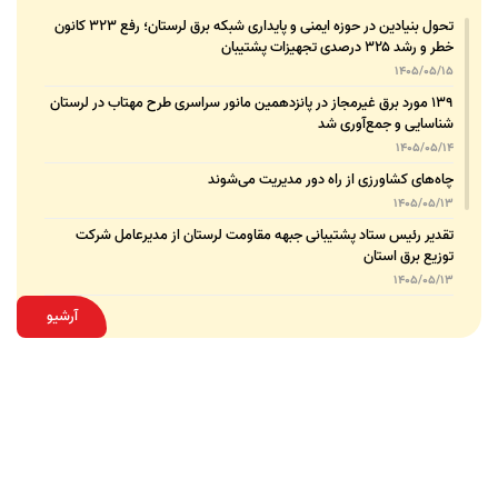
تحول بنیادین در حوزه ایمنی و پایداری شبکه برق لرستان؛ رفع ۳۲۳ کانون
خطر و رشد ۳۲۵ درصدی تجهیزات پشتیبان
1405/05/15
۱۳۹ مورد برق غیرمجاز در پانزدهمین مانور سراسری طرح مهتاب در لرستان
شناسایی و جمع‌آوری شد
1405/05/14
چاه‌های کشاورزی از راه دور مدیریت می‌شوند
1405/05/13
تقدیر رئیس ستاد پشتیبانی جبهه مقاومت لرستان از مدیرعامل شرکت
توزیع برق استان
1405/05/13
قدردانی مسئول عتبات عالیات وزارت نیرو از مدیرعامل شرکت توزیع نیروی
آرشیو
برق استان لرستان
1405/05/12
عقد تفاهم‌نامه همکاری میان شرکت توزیع نیروی برق استان لرستان و
پلیس امنیت اقتصادی فراجا
1405/05/11