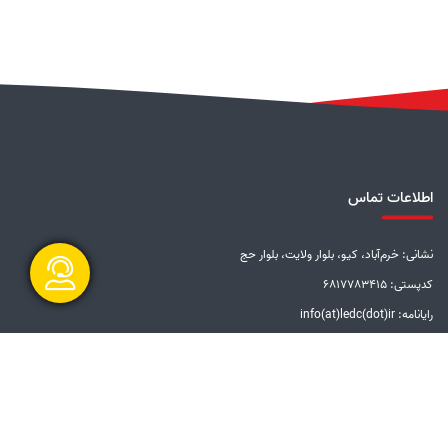
اطلاعات تماس
نشانی: خرم‌آباد، کیو، بلوار ولایت، بلوار حج
کدپستی: 6817783415
رایانامه: info(at)ledc(dot)ir
گفتگو آنلاین
تلفن: 5-33228001 (066)
دورنگار: 33201612 (066)