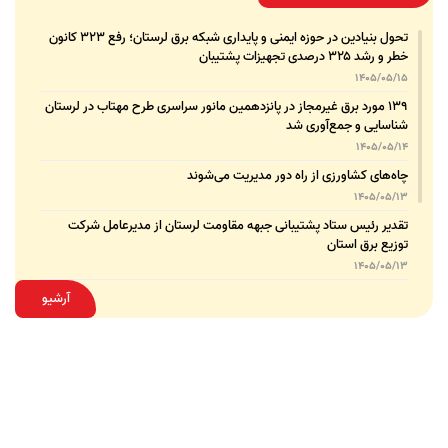
تحول بنیادین در حوزه ایمنی و پایداری شبکه برق لرستان؛ رفع ۳۲۳ کانون
خطر و رشد ۳۲۵ درصدی تجهیزات پشتیبان
1405/05/15
۱۳۹ مورد برق غیرمجاز در پانزدهمین مانور سراسری طرح مهتاب در لرستان
شناسایی و جمع‌آوری شد
1405/05/14
چاه‌های کشاورزی از راه دور مدیریت می‌شوند
1405/05/13
تقدیر رئیس ستاد پشتیبانی جبهه مقاومت لرستان از مدیرعامل شرکت
توزیع برق استان
1405/05/13
قدردانی مسئول عتبات عالیات وزارت نیرو از مدیرعامل شرکت توزیع نیروی
آرشیو
برق استان لرستان
1405/05/12
عقد تفاهم‌نامه همکاری میان شرکت توزیع نیروی برق استان لرستان و
پلیس امنیت اقتصادی فراجا
1405/05/11