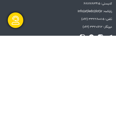
کدپستی: 6817783415
رایانامه: info(at)ledc(dot)ir
تلفن: 5-33228001 (066)
دورنگار: 33201612 (066)
گفتگو آنلاین
الزامات قانونی
بیانیه توافق سطح خدمات
بیانیه حفظ حریم خصوصی
دستورالعمل بروزرسانی
مالکیت معنوی و حق انتشار
امنیت اطلاعات
سامانه شفاف
ارسال و شروع
پیوندها
دفتر مقام معظم رهبری
ریاست جمهوری
وزارت نیرو
توانیر