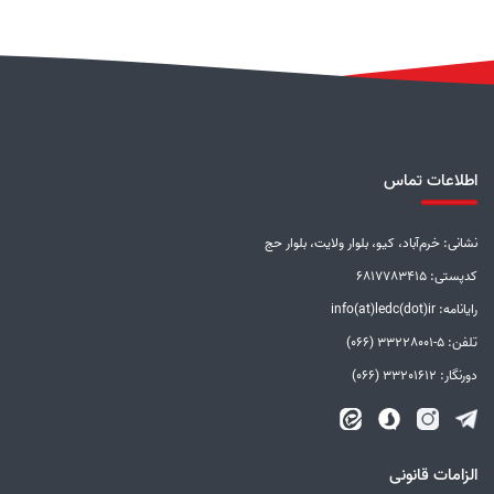
اطلاعات تماس
نشانی: خرم‌آباد، کیو، بلوار ولایت، بلوار حج
کدپستی: 6817783415
رایانامه: info(at)ledc(dot)ir
تلفن: 5-33228001 (066)
دورنگار: 33201612 (066)
الزامات قانونی