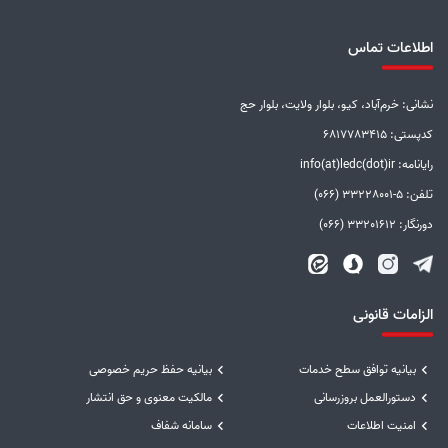
اطلاعات تماس
نشانی: خرم‌آباد، کیو، بلوار ولایت، بلوار حج
کدپستی: 6817783415
رایانامه: info(at)ledc(dot)ir
تلفن: 5-33228001 (066)
دورنگار: 33201612 (066)
الزامات قانونی
بیانیه توافق سطح خدمات
بیانیه حفظ حریم خصوصی
دستورالعمل بروزرسانی
مالکیت معنوی و حق انتشار
امنیت اطلاعات
سامانه شفاف