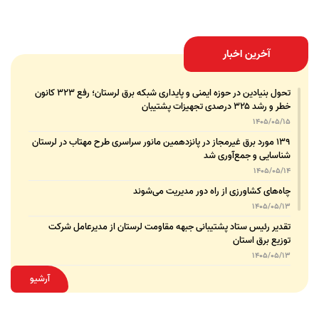
آخرین اخبار
تحول بنیادین در حوزه ایمنی و پایداری شبکه برق لرستان؛ رفع ۳۲۳ کانون
خطر و رشد ۳۲۵ درصدی تجهیزات پشتیبان
1405/05/15
۱۳۹ مورد برق غیرمجاز در پانزدهمین مانور سراسری طرح مهتاب در لرستان
شناسایی و جمع‌آوری شد
1405/05/14
چاه‌های کشاورزی از راه دور مدیریت می‌شوند
1405/05/13
تقدیر رئیس ستاد پشتیبانی جبهه مقاومت لرستان از مدیرعامل شرکت
توزیع برق استان
1405/05/13
قدردانی مسئول عتبات عالیات وزارت نیرو از مدیرعامل شرکت توزیع نیروی
آرشیو
برق استان لرستان
1405/05/12