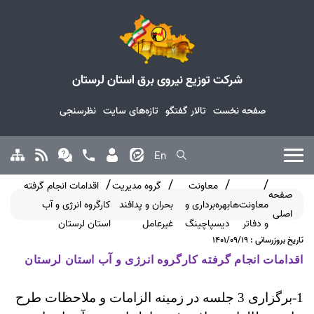
شرکت توزیع نیروی برق استان لرستان
صفحه نخست
تالار گفتگو
تازه‌های سایت
نظرسنجی
En
معاونت
گروه مدیریت
اقدامات انجام گرفته
صفحه
معاونت‌ها
بهره‌برداری و
بحران و پدافند
کارگروه انرژی و آب
اصلی
و دفاتر
دیسپاچینگ
غیرعامل
استان لرستان
تاریخ بروزرسانی : 1401/09/19
اقدامات انجام گرفته کارگروه انرژی و آب استان لرستان
1-برگزاری 3 جلسه در زمینه الزامات و ملاحظات طرح