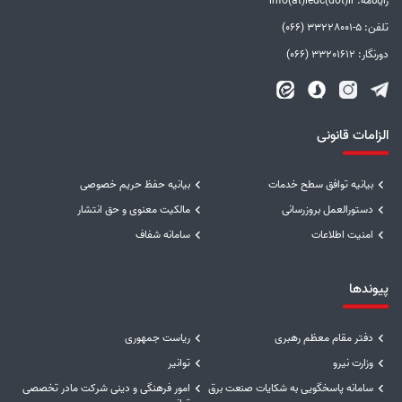
رایانامه: info(at)ledc(dot)ir
تلفن: 5-33228001 (066)
دورنگار: 33201612 (066)
الزامات قانونی
بیانیه توافق سطح خدمات
بیانیه حفظ حریم خصوصی
دستورالعمل بروزرسانی
مالکیت معنوی و حق انتشار
امنیت اطلاعات
سامانه شفاف
پیوندها
دفتر مقام معظم رهبری
ریاست جمهوری
وزارت نیرو
توانیر
سامانه پاسخگویی به شکایات صنعت برق
امور فرهنگی و دینی شرکت مادر تخصصی