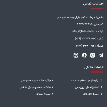
اطلاعات تماس
نشانی: خرم‌آباد، کیو، بلوار ولایت، بلوار حج
کدپستی: 6817783415
رایانامه: info(at)ledc(dot)ir
تلفن: 5-33228001 (066)
دورنگار: 33201612 (066)
الزامات قانونی
بیانیه توافق سطح خدمات
بیانیه حفظ حریم خصوصی
دستورالعمل بروزرسانی
مالکیت معنوی و حق انتشار
امنیت اطلاعات
سامانه شفاف