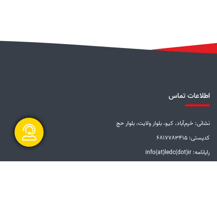
اطلاعات تماس
نشانی: خرم‌آباد، کیو، بلوار ولایت، بلوار حج
کدپستی: 6817783415
رایانامه: info(at)ledc(dot)ir
گفتگو آنلاین
تلفن: 5-33228001 (066)
دورنگار: 33201612 (066)