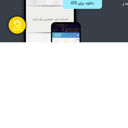
دانلود برای iOS
ا و
گفتگو آنلاین
ت دولت
 دسترسی
ارسال و شروع
وز رسانی : 1405/05/14 21:45