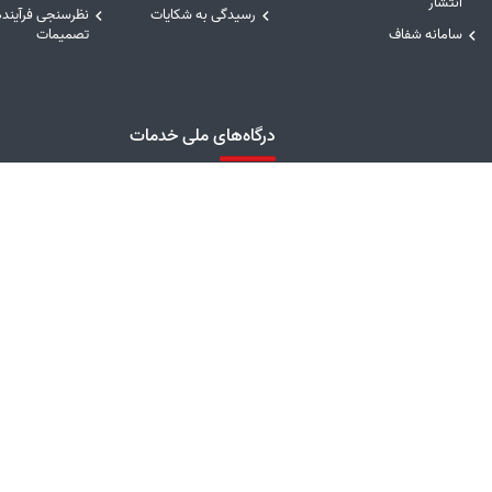
انتشار
رسیدگی به شکایات
نظرسنجی فرآینده
سامانه شفاف
تصمیمات
درگاه‌های ملی خدمات
ریاست جمهوری
سامانه مدیریت خدمات
درگاه ملی خدما
دولت
همراه
توانیر
درگاه ملی خدمات دولت
سامانه انتشار و
امور فرهنگی و دینی شرکت
هوشمند
آزاد به اطلاعات
مادر تخصصی توانیر
پایگاه فرهنگ ایثار شهادت
دید این صفحه : 355 نفر
بازدید امروز : 11075 نفر
کل بازدید : 9258979 نفر
تاریخ بر
تمامی حقوق این سایت متعلق به شرکت توزیع نیروی برق استان لرستان می‌باشد.
espritportal