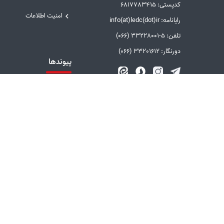
کدپستی: 6817783415
امنیت اطلاعات
رایانامه: info(at)ledc(dot)ir
تلفن: 5-33228001 (066)
دورنگار: 33201612 (066)
پیوندها
دفتر مقام معظم رهبری
وزارت نیرو
سامانه پاسخگویی به
شکایات صنعت برق
سایر پیوندها
بازدیدکنندگان آنلاین : 12 نفر
باز